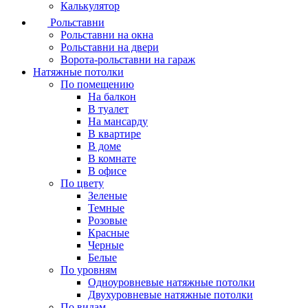
Калькулятор
Рольставни
Рольставни на окна
Рольставни на двери
Ворота-рольставни на гараж
Натяжные потолки
По помещению
На балкон
В туалет
На мансарду
В квартире
В доме
В комнате
В офисе
По цвету
Зеленые
Темные
Розовые
Красные
Черные
Белые
По уровням
Одноуровневые натяжные потолки
Двухуровневые натяжные потолки
По видам