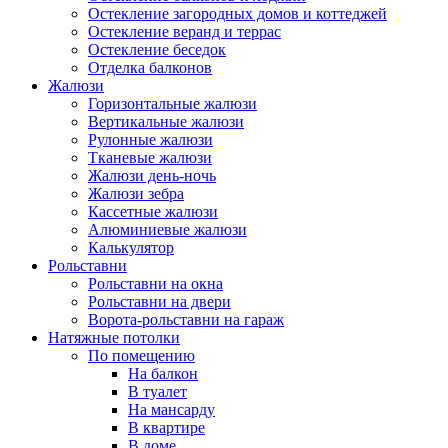
Остекление загородных домов и коттеджей
Остекление веранд и террас
Остекление беседок
Отделка балконов
Жалюзи
Горизонтальные жалюзи
Вертикальные жалюзи
Рулонные жалюзи
Тканевые жалюзи
Жалюзи день-ночь
Жалюзи зебра
Кассетные жалюзи
Алюминиевые жалюзи
Калькулятор
Рольставни
Рольставни на окна
Рольставни на двери
Ворота-рольставни на гараж
Натяжные потолки
По помещению
На балкон
В туалет
На мансарду
В квартире
В доме