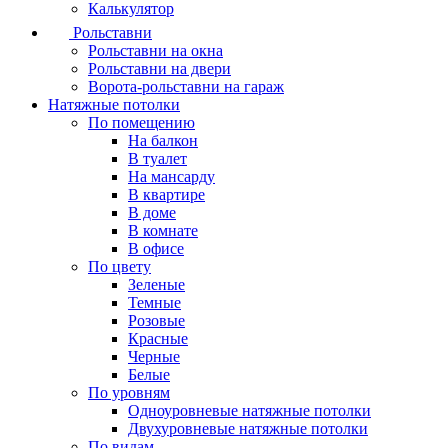
Калькулятор
Рольставни
Рольставни на окна
Рольставни на двери
Ворота-рольставни на гараж
Натяжные потолки
По помещению
На балкон
В туалет
На мансарду
В квартире
В доме
В комнате
В офисе
По цвету
Зеленые
Темные
Розовые
Красные
Черные
Белые
По уровням
Одноуровневые натяжные потолки
Двухуровневые натяжные потолки
По видам