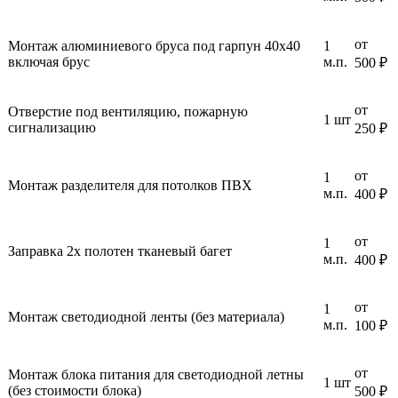
от
Монтаж алюминиевого бруса под гарпун 40x40
1
включая брус
м.п.
500 ₽
от
Отверстие под вентиляцию, пожарную
1 шт
сигнализацию
250 ₽
от
1
Монтаж разделителя для потолков ПВХ
м.п.
400 ₽
от
1
Заправка 2х полотен тканевый багет
м.п.
400 ₽
от
1
Монтаж светодиодной ленты (без материала)
м.п.
100 ₽
от
Монтаж блока питания для светодиодной летны
1 шт
(без стоимости блока)
500 ₽