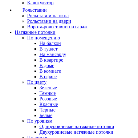
Калькулятор
Рольставни
Рольставни на окна
Рольставни на двери
Ворота-рольставни на гараж
Натяжные потолки
По помещению
На балкон
В туалет
На мансарду
В квартире
В доме
В комнате
В офисе
По цвету
Зеленые
Темные
Розовые
Красные
Черные
Белые
По уровням
Одноуровневые натяжные потолки
Двухуровневые натяжные потолки
По видам