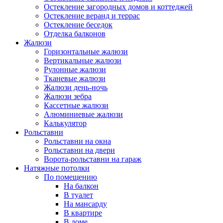
Остекление загородных домов и коттеджей
Остекление веранд и террас
Остекление беседок
Отделка балконов
Жалюзи
Горизонтальные жалюзи
Вертикальные жалюзи
Рулонные жалюзи
Тканевые жалюзи
Жалюзи день-ночь
Жалюзи зебра
Кассетные жалюзи
Алюминиевые жалюзи
Калькулятор
Рольставни
Рольставни на окна
Рольставни на двери
Ворота-рольставни на гараж
Натяжные потолки
По помещению
На балкон
В туалет
На мансарду
В квартире
В доме