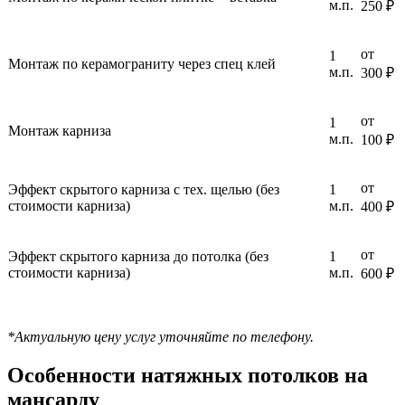
м.п.
250 ₽
от
1
Монтаж по керамограниту через спец клей
м.п.
300 ₽
от
1
Монтаж карниза
м.п.
100 ₽
от
Эффект скрытого карниза с тех. щелью (без
1
стоимости карниза)
м.п.
400 ₽
от
Эффект скрытого карниза до потолка (без
1
стоимости карниза)
м.п.
600 ₽
Рассчитать цену
*Актуальную цену услуг уточняйте по телефону.
Особенности натяжных потолков на
мансарду