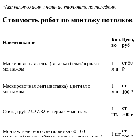
*Актуальную цену и наличие уточняйте по телефону.
Стоимость работ по монтажу потолков
Кол-
Цена,
Наименование
во
руб
от 50
Маскировочная лента (вставка) белая/черная с
1
монтажом
м.п.
₽
от
Маскировочная лента(вставка) цветная с
1
монтажом
м.п.
100 ₽
от
1
Обход труб 23-27-32 материал + монтаж
шт.
200 ₽
от
Монтаж точечного светильника 60-160
1 шт
материал+монтаж (без стоимости светильника)