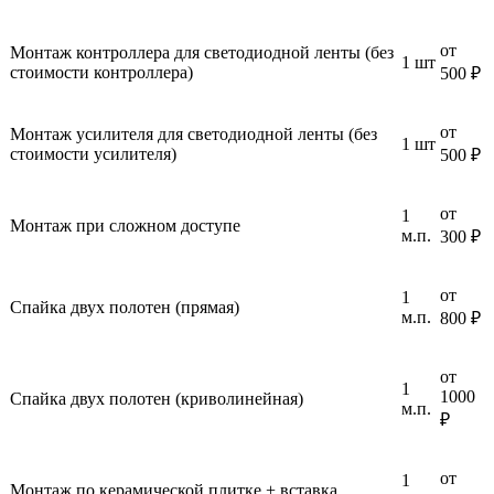
от
Монтаж контроллера для светодиодной ленты (без
1 шт
стоимости контроллера)
500 ₽
от
Монтаж усилителя для светодиодной ленты (без
1 шт
стоимости усилителя)
500 ₽
от
1
Монтаж при сложном доступе
м.п.
300 ₽
от
1
Спайка двух полотен (прямая)
м.п.
800 ₽
от
1
1000
Спайка двух полотен (криволинейная)
м.п.
₽
от
1
Монтаж по керамической плитке + вставка