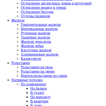
Остекление загородных домов и коттеджей
Остекление веранд и террас
Остекление беседок
Отделка балконов
Жалюзи
Горизонтальные жалюзи
Вертикальные жалюзи
Рулонные жалюзи
Тканевые жалюзи
Жалюзи день-ночь
Жалюзи зебра
Кассетные жалюзи
Алюминиевые жалюзи
Калькулятор
Рольставни
Рольставни на окна
Рольставни на двери
Ворота-рольставни на гараж
Натяжные потолки
По помещению
На балкон
В туалет
На мансарду
В квартире
В доме