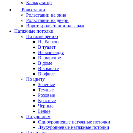
Калькулятор
Рольставни
Рольставни на окна
Рольставни на двери
Ворота-рольставни на гараж
Натяжные потолки
По помещению
На балкон
В туалет
На мансарду
В квартире
В доме
В комнате
В офисе
По цвету
Зеленые
Темные
Розовые
Красные
Черные
Белые
По уровням
Одноуровневые натяжные потолки
Двухуровневые натяжные потолки
По видам