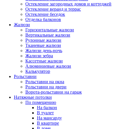
Остекление загородных домов и коттеджей
Остекление веранд и террас
Остекление беседок
Отделка балконов
Жалюзи
Горизонтальные жалюзи
Вертикальные жалюзи
Рулонные жалюзи
Тканевые жалюзи
Жалюзи день-ночь
Жалюзи зебра
Кассетные жалюзи
Алюминиевые жалюзи
Калькулятор
Рольставни
Рольставни на окна
Рольставни на двери
Ворота-рольставни на гараж
Натяжные потолки
По помещению
На балкон
В туалет
На мансарду
В квартире
В доме