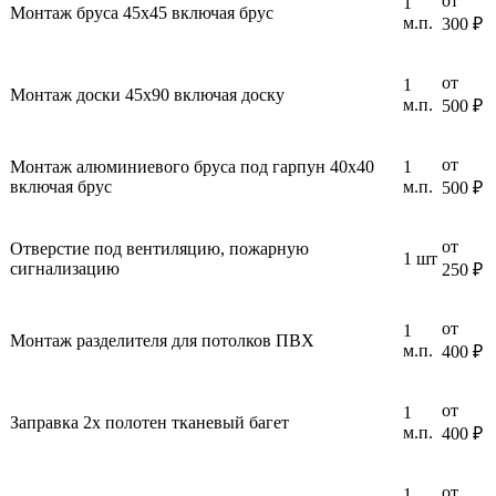
от
1
Монтаж бруса 45х45 включая брус
м.п.
300 ₽
от
1
Монтаж доски 45х90 включая доску
м.п.
500 ₽
от
Монтаж алюминиевого бруса под гарпун 40x40
1
включая брус
м.п.
500 ₽
от
Отверстие под вентиляцию, пожарную
1 шт
сигнализацию
250 ₽
от
1
Монтаж разделителя для потолков ПВХ
м.п.
400 ₽
от
1
Заправка 2х полотен тканевый багет
м.п.
400 ₽
от
1