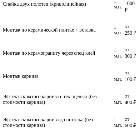
1
1000
Спайка двух полотен (криволинейная)
м.п.
₽
от
1
Монтаж по керамической плитке + вставка
м.п.
250 ₽
от
1
Монтаж по керамограниту через спец клей
м.п.
300 ₽
от
1
Монтаж карниза
м.п.
100 ₽
от
Эффект скрытого карниза с тех. щелью (без
1
стоимости карниза)
м.п.
400 ₽
от
Эффект скрытого карниза до потолка (без
1
стоимости карниза)
м.п.
600 ₽
Рассчитать цену