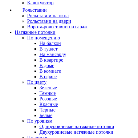
Калькулятор
Рольставни
Рольставни на окна
Рольставни на двери
Ворота-рольставни на гараж
Натяжные потолки
По помещению
На балкон
В туалет
На мансарду
В квартире
В доме
В комнате
В офисе
По цвету
Зеленые
Темные
Розовые
Красные
Черные
Белые
По уровням
Одноуровневые натяжные потолки
Двухуровневые натяжные потолки
По видам