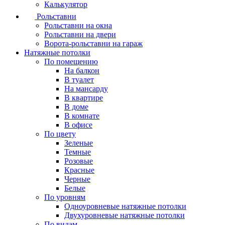
Калькулятор
Рольставни
Рольставни на окна
Рольставни на двери
Ворота-рольставни на гараж
Натяжные потолки
По помещению
На балкон
В туалет
На мансарду
В квартире
В доме
В комнате
В офисе
По цвету
Зеленые
Темные
Розовые
Красные
Черные
Белые
По уровням
Одноуровневые натяжные потолки
Двухуровневые натяжные потолки
По видам