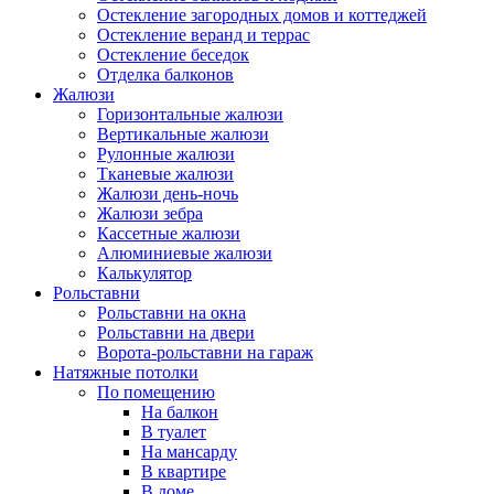
Остекление загородных домов и коттеджей
Остекление веранд и террас
Остекление беседок
Отделка балконов
Жалюзи
Горизонтальные жалюзи
Вертикальные жалюзи
Рулонные жалюзи
Тканевые жалюзи
Жалюзи день-ночь
Жалюзи зебра
Кассетные жалюзи
Алюминиевые жалюзи
Калькулятор
Рольставни
Рольставни на окна
Рольставни на двери
Ворота-рольставни на гараж
Натяжные потолки
По помещению
На балкон
В туалет
На мансарду
В квартире
В доме