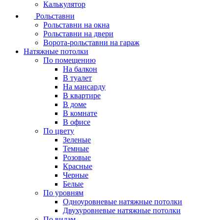
Калькулятор
Рольставни
Рольставни на окна
Рольставни на двери
Ворота-рольставни на гараж
Натяжные потолки
По помещению
На балкон
В туалет
На мансарду
В квартире
В доме
В комнате
В офисе
По цвету
Зеленые
Темные
Розовые
Красные
Черные
Белые
По уровням
Одноуровневые натяжные потолки
Двухуровневые натяжные потолки
По видам