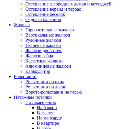
Остекление загородных домов и коттеджей
Остекление веранд и террас
Остекление беседок
Отделка балконов
Жалюзи
Горизонтальные жалюзи
Вертикальные жалюзи
Рулонные жалюзи
Тканевые жалюзи
Жалюзи день-ночь
Жалюзи зебра
Кассетные жалюзи
Алюминиевые жалюзи
Калькулятор
Рольставни
Рольставни на окна
Рольставни на двери
Ворота-рольставни на гараж
Натяжные потолки
По помещению
На балкон
В туалет
На мансарду
В квартире
В доме