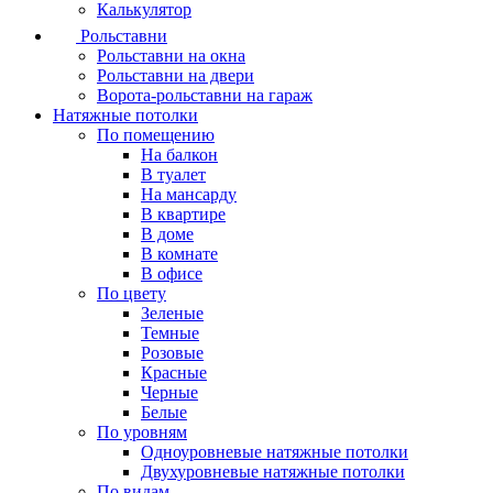
Калькулятор
Рольставни
Рольставни на окна
Рольставни на двери
Ворота-рольставни на гараж
Натяжные потолки
По помещению
На балкон
В туалет
На мансарду
В квартире
В доме
В комнате
В офисе
По цвету
Зеленые
Темные
Розовые
Красные
Черные
Белые
По уровням
Одноуровневые натяжные потолки
Двухуровневые натяжные потолки
По видам