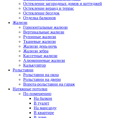
Остекление загородных домов и коттеджей
Остекление веранд и террас
Остекление беседок
Отделка балконов
Жалюзи
Горизонтальные жалюзи
Вертикальные жалюзи
Рулонные жалюзи
Тканевые жалюзи
Жалюзи день-ночь
Жалюзи зебра
Кассетные жалюзи
Алюминиевые жалюзи
Калькулятор
Рольставни
Рольставни на окна
Рольставни на двери
Ворота-рольставни на гараж
Натяжные потолки
По помещению
На балкон
В туалет
На мансарду
В квартире
В доме