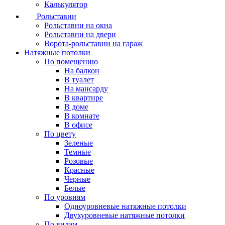
Калькулятор
Рольставни
Рольставни на окна
Рольставни на двери
Ворота-рольставни на гараж
Натяжные потолки
По помещению
На балкон
В туалет
На мансарду
В квартире
В доме
В комнате
В офисе
По цвету
Зеленые
Темные
Розовые
Красные
Черные
Белые
По уровням
Одноуровневые натяжные потолки
Двухуровневые натяжные потолки
По видам