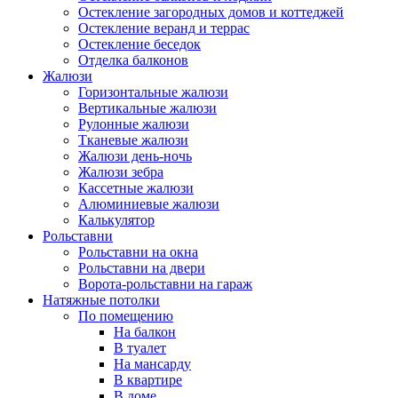
Остекление загородных домов и коттеджей
Остекление веранд и террас
Остекление беседок
Отделка балконов
Жалюзи
Горизонтальные жалюзи
Вертикальные жалюзи
Рулонные жалюзи
Тканевые жалюзи
Жалюзи день-ночь
Жалюзи зебра
Кассетные жалюзи
Алюминиевые жалюзи
Калькулятор
Рольставни
Рольставни на окна
Рольставни на двери
Ворота-рольставни на гараж
Натяжные потолки
По помещению
На балкон
В туалет
На мансарду
В квартире
В доме