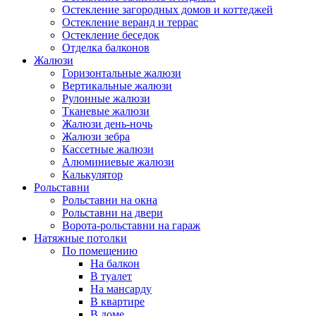
Остекление загородных домов и коттеджей
Остекление веранд и террас
Остекление беседок
Отделка балконов
Жалюзи
Горизонтальные жалюзи
Вертикальные жалюзи
Рулонные жалюзи
Тканевые жалюзи
Жалюзи день-ночь
Жалюзи зебра
Кассетные жалюзи
Алюминиевые жалюзи
Калькулятор
Рольставни
Рольставни на окна
Рольставни на двери
Ворота-рольставни на гараж
Натяжные потолки
По помещению
На балкон
В туалет
На мансарду
В квартире
В доме