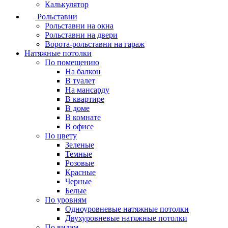
Калькулятор
Рольставни
Рольставни на окна
Рольставни на двери
Ворота-рольставни на гараж
Натяжные потолки
По помещению
На балкон
В туалет
На мансарду
В квартире
В доме
В комнате
В офисе
По цвету
Зеленые
Темные
Розовые
Красные
Черные
Белые
По уровням
Одноуровневые натяжные потолки
Двухуровневые натяжные потолки
По видам