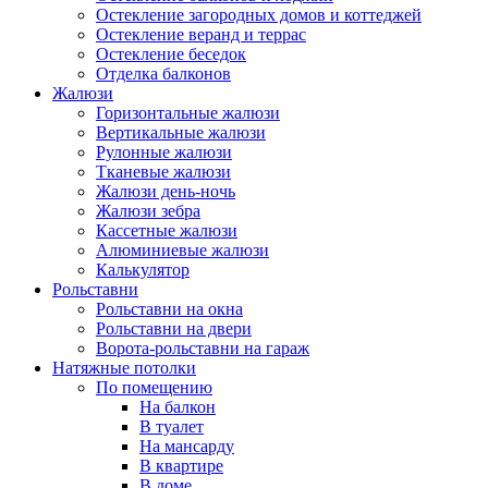
Остекление загородных домов и коттеджей
Остекление веранд и террас
Остекление беседок
Отделка балконов
Жалюзи
Горизонтальные жалюзи
Вертикальные жалюзи
Рулонные жалюзи
Тканевые жалюзи
Жалюзи день-ночь
Жалюзи зебра
Кассетные жалюзи
Алюминиевые жалюзи
Калькулятор
Рольставни
Рольставни на окна
Рольставни на двери
Ворота-рольставни на гараж
Натяжные потолки
По помещению
На балкон
В туалет
На мансарду
В квартире
В доме