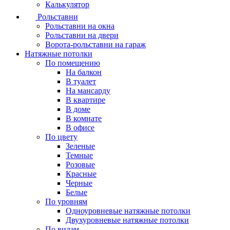
Калькулятор
Рольставни
Рольставни на окна
Рольставни на двери
Ворота-рольставни на гараж
Натяжные потолки
По помещению
На балкон
В туалет
На мансарду
В квартире
В доме
В комнате
В офисе
По цвету
Зеленые
Темные
Розовые
Красные
Черные
Белые
По уровням
Одноуровневые натяжные потолки
Двухуровневые натяжные потолки
По видам