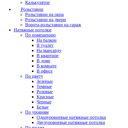
Калькулятор
Рольставни
Рольставни на окна
Рольставни на двери
Ворота-рольставни на гараж
Натяжные потолки
По помещению
На балкон
В туалет
На мансарду
В квартире
В доме
В комнате
В офисе
По цвету
Зеленые
Темные
Розовые
Красные
Черные
Белые
По уровням
Одноуровневые натяжные потолки
Двухуровневые натяжные потолки
По видам