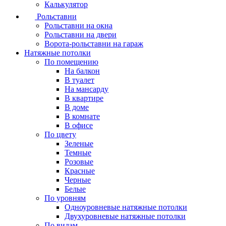
Калькулятор
Рольставни
Рольставни на окна
Рольставни на двери
Ворота-рольставни на гараж
Натяжные потолки
По помещению
На балкон
В туалет
На мансарду
В квартире
В доме
В комнате
В офисе
По цвету
Зеленые
Темные
Розовые
Красные
Черные
Белые
По уровням
Одноуровневые натяжные потолки
Двухуровневые натяжные потолки
По видам