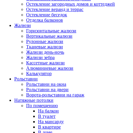
Остекление загородных домов и коттеджей
Остекление веранд и террас
Остекление беседок
Отделка балконов
Жалюзи
Горизонтальные жалюзи
Вертикальные жалюзи
Рулонные жалюзи
Тканевые жалюзи
Жалюзи день-ночь
Жалюзи зебра
Кассетные жалюзи
Алюминиевые жалюзи
Калькулятор
Рольставни
Рольставни на окна
Рольставни на двери
Ворота-рольставни на гараж
Натяжные потолки
По помещению
На балкон
В туалет
На мансарду
В квартире
В доме